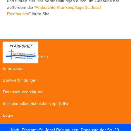
und führen hier ihre Veranstaltungen durch. Im Gebäude hat
außerdem die "
Ambulante Krankenpflege St. Josef
Reinhausen
" ihren Sitz.
Links
Impressum
Bankverbindungen
Datenschutzerklärung
Institutionelles Schutzkonzept (ISK)
Login
Kath. Pfarramt St. Josef Reinhausen, Donaustaufer Str. 29,