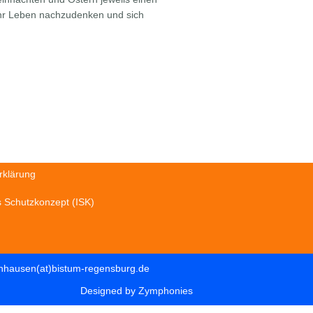
 ihr Leben nachzudenken und sich
rklärung
es Schutzkonzept (ISK)
einhausen(at)bistum-regensburg.de
Designed by
Zymphonies