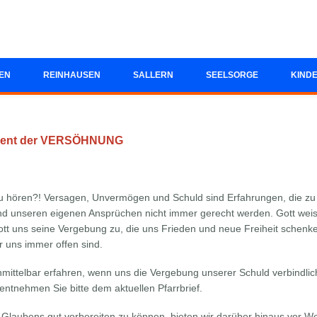
EN
REINHAUSEN
SALLERN
SEELSORGE
KIND
ment der VERSÖHNUNG
 zu hören?! Versagen, Unvermögen und Schuld sind Erfahrungen, die z
nd unseren eigenen Ansprüchen nicht immer gerecht werden. Gott we
t uns seine Vergebung zu, die uns Frieden und neue Freiheit schenken 
 uns immer offen sind.
nmittelbar erfahren, wenn uns die Vergebung unserer Schuld verbindlic
ntnehmen Sie bitte dem aktuellen Pfarrbrief.
Glaubens gut vorbereiten zu können, bieten wir darüber hinaus vor We