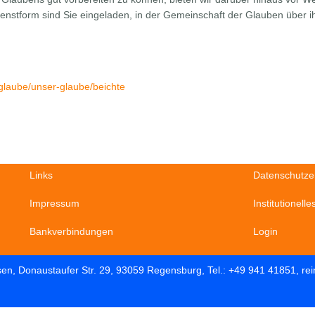
dienstform sind Sie eingeladen, in der Gemeinschaft der Glauben über
/glaube/unser-glaube/beichte
Links
Datenschutze
Impressum
Institutionell
Bankverbindungen
Login
sen, Donaustaufer Str. 29, 93059 Regensburg, Tel.: +49 941 41851, r