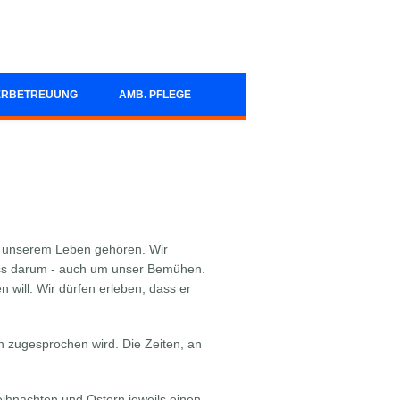
ERBETREUUNG
AMB. PFLEGE
u unserem Leben gehören. Wir
iss darum - auch um unser Bemühen.
will. Wir dürfen erleben, dass er
h zugesprochen wird. Die Zeiten, an
ihnachten und Ostern jeweils einen