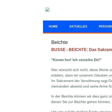
Direkt zum Inhalt
HOME
AKTUELLES
PERSON
Beichte
BUSSE - BEICHTE: Das Sakra
"Komm her! Ich verzeihe Dir!"
Wer wünscht sich nicht, diese Worte
erleben, dass wir unserem Glauben u
Im Sakrament der Versöhnung sagt Got
niemanden abweist und seine Arme für
In der Beichte können wir dies ganz u
denen Sie zur Beichte gehen können, e
Um uns auf die großen Feste unseres 